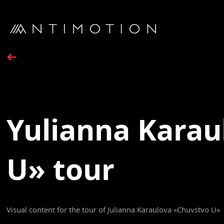
Yulianna Karau
U» tour
Visual content for the tour of Julianna Karaulova «Chuvstvo U»