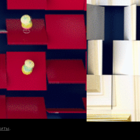
зиты
.